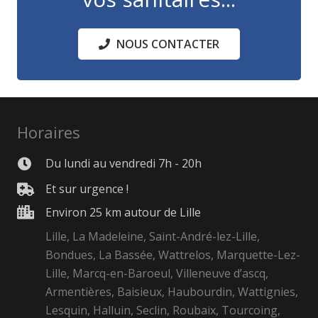
NOUS CONTACTER
Horaires
Du lundi au vendredi 7h - 20h
Et sur urgence !
Environ 25 km autour de Lille
Lille, La Madeleine, Saint-André-lez-Lille,
Bondues, La Bassée, Wattrelos, Marquette-Lez-
Lille, Marcq-en-Baroeul, Villeneuve d’ascq,
Armentières, Baisieux, Haubourdin, Wattignies,
Lesquin, Halluin, Seclin, Roubaix, Tourcoing,